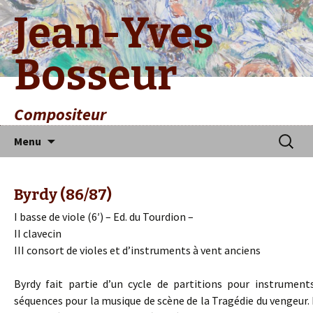
Jean-Yves
Bosseur
Compositeur
Aller
Recherc
Menu
au
contenu
principal
Byrdy (86/87)
I basse de viole (6′) – Ed. du Tourdion –
II clavecin
III consort de violes et d’instruments à vent anciens
Byrdy fait partie d’un cycle de partitions pour instruments
séquences pour la musique de scène de la Tragédie du vengeur. Par