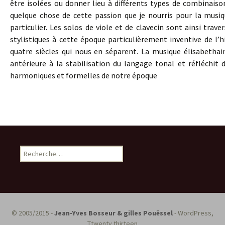
être isolées ou donner lieu à différents types de combinaiso
quelque chose de cette passion que je nourris pour la musi
particulier. Les solos de viole et de clavecin sont ainsi trav
stylistiques à cette époque particulièrement inventive de l’
quatre siècles qui nous en séparent. La musique élisabetha
antérieure à la stabilisation du langage tonal et réfléchit
harmoniques et formelles de notre époque
R
e
c
h
e
r
© 2005/2015 -
Jean-Yves Bosseur & gilles Pouëssel
- WordPress,
c
Ttwenty thirteen
h