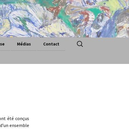
Rechercher :
sse
Médias
Contact
Écoute I
Écoute II
Vidéo
Photos
 ont été conçus
e d’un ensemble