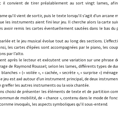
 il convient de tirer préalablement au sort vingt lames, afin
ques
rte
lame qu’il vient de sortir, puis le texte lorsqu’il s’agit d’un arcane 
ue les instruments aient fini leur jeu. Il cherche alors la carte su
es
ès avoir remis les cartes éventuellement sautées dans le bas du pa
 film et de
arlée et le jeu musical évolue tout au long des sections. L’effect
insi, les cartes d’épées sont accompagnées par le piano, les coupe
ons par l’alto.
 scène
nt après le lecteur et exécutent une variation sur une phrase 
vrage de Raymond Roussel; selon les lames, différents types de d
elles
 blanches » (« voilée », « cachée, « secrète », « surprise ») ménag
le jeu est axé autour d’un instrument principal, de deux instrumen
greffer les autres instruments ou la voix chantée.
ns choisi de présenter les éléments de texte et de partition c
pe commun de mobilité, de « chance », contenu dans le mode de fo
, cornme invoqués, les aspects symboliques qu’il sous-entend.