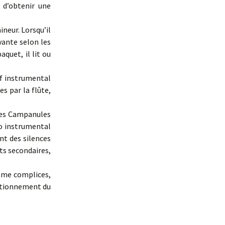
 d’obtenir une
mineur. Lorsqu’il
ivante selon les
quet, il lit ou
if instrumental
s par la flûte,
des Campanules
uo instrumental
ent des silences
ts secondaires,
omme complices,
nctionnement du