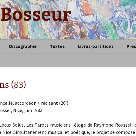
 Bosseur
Discographie
Textes
Livres-partitions
Pre
Livres
– Trio…
Articles
ns (83)
oncelle, accordéon + récitant (20′)
sel, Nice, juin 1983
e Locus Solus, Les Tarots musiciens -éloge de Raymond Roussel-
ustique et
à Nice. Simultanément musical et poétique, le projet se compos