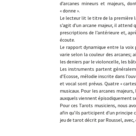
d’arcanes mineurs et majeurs, dont
radiophoni
« donne ».
Forme ouve
Le lecteur lit le titre de la première 
s’agit d’un arcane majeur, il attend q
Pédagogiqu
prescriptions de l’antérieure et, apr
écoute.
Musiques de
Le rapport dynamique entre la voix p
télévision
varie selon la couleur des arcanes; a
les deniers par le violoncelle, les bât
Musiques de
Les instruments partent généraleme
d’Ecosse, mélodie inscrite dans l’ou
Musiques
Événementi
et vocal sont prévus. Quatre « cartes
musicaux. Pour les arcanes majeurs, 
auxquels viennent épisodiquement se 
Pour ces Tarots musiciens, nous avo
afin qu’ils participent d’un princi
jeu de tarot décrit par Roussel, avec