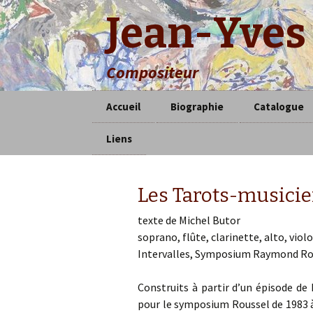
Jean-Yves
Compositeur
Aller
Accueil
Biographie
Catalogue
au
contenu
Liens
groupes
principal
Solo – Duo 
Les Tarots-musicie
Vocal
texte de Michel Butor
Ensemble
soprano, flûte, clarinette, alto, viol
Intervalles, Symposium Raymond Rous
Orchestre
Construits à partir d’un épisode d
Électro-aco
pour le symposium Roussel de 1983 
musiques