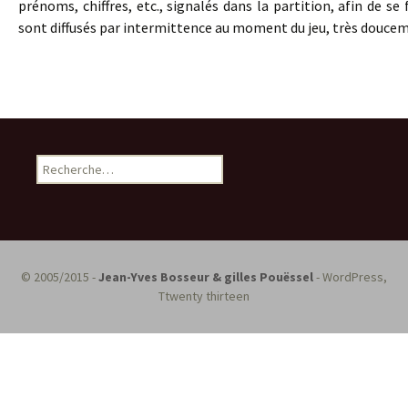
prénoms, chiffres, etc., signalés dans la partition, afin de
sont diffusés par intermittence au moment du jeu, très douce
R
e
c
h
e
r
© 2005/2015 -
Jean-Yves Bosseur & gilles Pouëssel
- WordPress,
c
Ttwenty thirteen
h
e
r
: