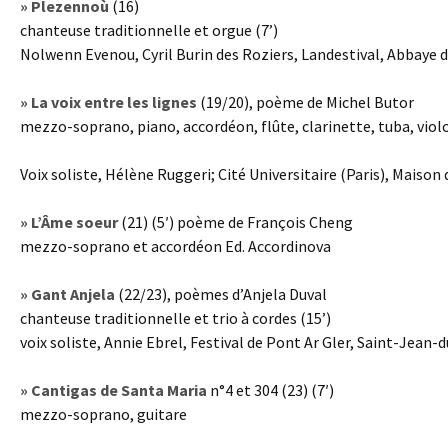
» Plezennoù
(16)
chanteuse traditionnelle et orgue (7’)
Nolwenn Evenou, Cyril Burin des Roziers, Landestival, Abbaye 
» La voix entre les lignes
(19/20), poème de Michel Butor
mezzo-soprano, piano, accordéon, flûte, clarinette, tuba, violon
Voix soliste, Hélène Ruggeri; Cité Universitaire (Paris), Maison
» L’Âme soeur
(21) (5′) poème de François Cheng
mezzo-soprano et accordéon Ed. Accordinova
» Gant Anjela
(22/23), poèmes d’Anjela Duval
chanteuse traditionnelle et trio à cordes (15’)
voix soliste, Annie Ebrel, Festival de Pont Ar Gler, Saint-Jean-d
» Cantigas de Santa Maria
n°4 et 304 (23) (7′)
mezzo-soprano, guitare