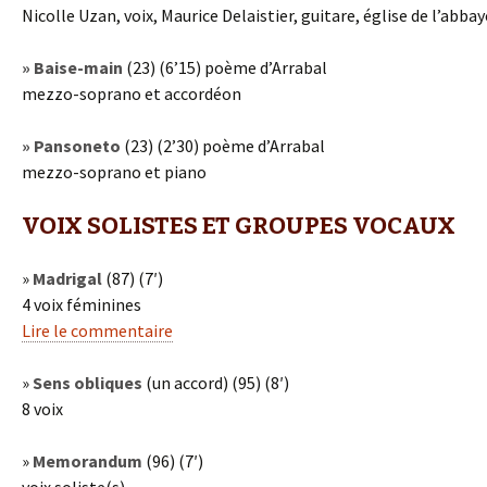
Nicolle Uzan, voix, Maurice Delaistier, guitare, église de l’abb
» Baise-main
(23) (6’15) poème d’Arrabal
mezzo-soprano et accordéon
» Pansoneto
(23) (2’30) poème d’Arrabal
mezzo-soprano et piano
VOIX SOLISTES ET GROUPES VOCAUX
»
Madrigal
(87) (7′)
4 voix féminines
Lire le commentaire
»
Sens obliques
(un accord) (95) (8′)
8 voix
»
Memorandum
(96) (7′)