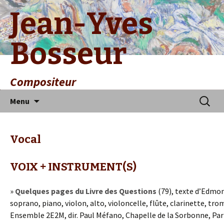
Jean-Yves
Bosseur
Compositeur
Aller
Recherc
Menu
au
contenu
principal
Vocal
VOIX + INSTRUMENT(S)
»
Quelques pages du Livre des Questions
(79), texte d’Edmo
soprano, piano, violon, alto, violoncelle, flûte, clarinette, tr
Ensemble 2E2M, dir. Paul Méfano, Chapelle de la Sorbonne, Pari