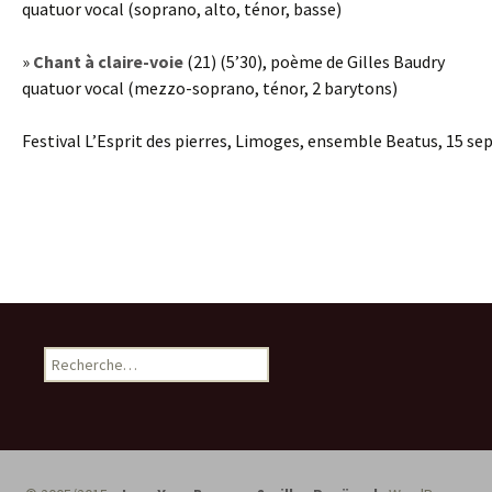
quatuor vocal (soprano, alto, ténor, basse)
»
Chant à claire-voie
(21) (5’30), poème de Gilles Baudry
quatuor vocal (mezzo-soprano, ténor, 2 barytons)
Festival L’Esprit des pierres, Limoges, ensemble Beatus, 15 s
R
e
c
h
e
r