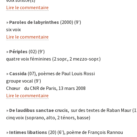
voix soliste(s)
Lire le commentaire
»
Paroles de labyrinthes
(2000) (9′)
six voix
Lire le commentaire
»
Périples
(02) (9′)
quatre voix féminines (2 sopr., 2 mezzo-sopr.)
»
Cassida
(07), poèmes de Paul Louis Rossi
groupe vocal (9′)
Chœur du CNR de Paris, 13 mars 2008
Lire le commentaire
»
De laudibus sanctae crucis
, sur des textes de Raban Maur (11
cinq voix (soprano, alto, 2 ténors, basse)
»
Intimes libations
(20) (6′), poème de François Rannou