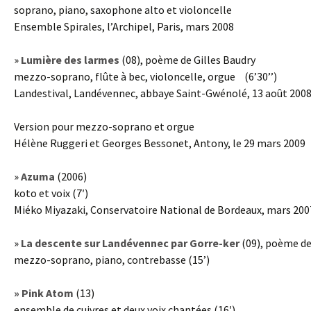
soprano, piano, saxophone alto et violoncelle
Ensemble Spirales, l’Archipel, Paris, mars 2008
»
Lumière des larmes
(08), poème de Gilles Baudry
mezzo-soprano, flûte à bec, violoncelle, orgue (6’30’’)
Landestival, Landévennec, abbaye Saint-Gwénolé, 13 août 200
Version pour mezzo-soprano et orgue
Hélène Ruggeri et Georges Bessonet, Antony, le 29 mars 2009
»
Azuma
(2006)
koto et voix (7′)
Miéko Miyazaki, Conservatoire National de Bordeaux, mars 200
»
La descente sur Landévennec par Gorre-ker
(09), poème de
mezzo-soprano, piano, contrebasse (15’)
» Pink Atom
(13)
ensemble de cuivres et deux voix chantées (16′)